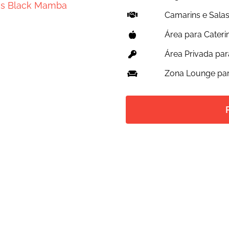
Camarins e Sala
Área
para
Cateri
Área
Privada par
Zona Lounge par