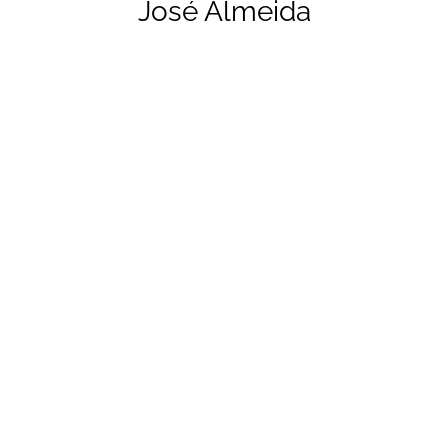
José Almeida
que a produção de vídeo era o caminho a seguir. Depois
de vir estagiar para a Mainvision já não o deixámos ir
embora. É perspicaz e atento ao detalhe. Só não lhe pode
faltar o café. Nem as vitórias do Benfica.
Luis Sousa