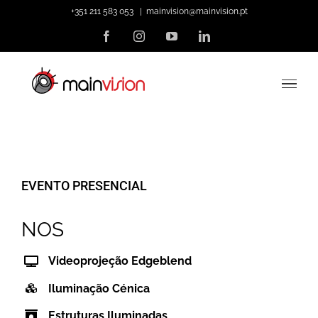
Skip
+351 211 583 053
|
mainvision@mainvision.pt
to
Facebook
Instagram
YouTube
LinkedIn
content
EVENTO PRESENCIAL
NOS
Videoprojeção Edgeblend
Iluminação Cénica
Estruturas Iluminadas