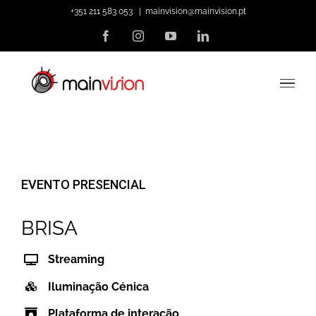
Skip
+351 211 583 053
|
mainvision@mainvision.pt
to
Facebook
Instagram
YouTube
LinkedIn
content
EVENTO PRESENCIAL
BRISA
Streaming
Iluminação Cénica
Plataforma de interação