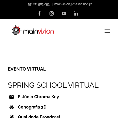
Skip
+351 211 583 053
|
mainvision@mainvision.pt
to
Facebook
Instagram
YouTube
LinkedIn
content
EVENTO VIRTUAL
SPRING SCHOOL VIRTUAL
Estúdio Chroma Key
Cenografia 3D
Qualidade Broadcast