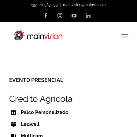
Skip
+351 211 583 053
|
mainvision@mainvision.pt
to
Facebook
Instagram
YouTube
LinkedIn
content
EVENTO PRESENCIAL
Credito Agrícola
Palco Personalizado
Ledwall
Multicam