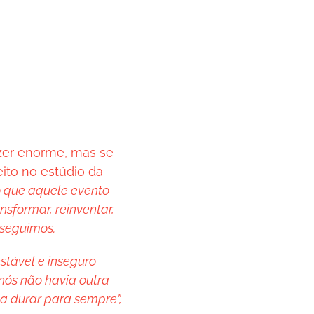
azer enorme, mas se
eito no estúdio da
o que aquele evento
sformar, reinventar,
nseguimos.
stável e inseguro
 nós não havia outra
dia durar para sempre”,