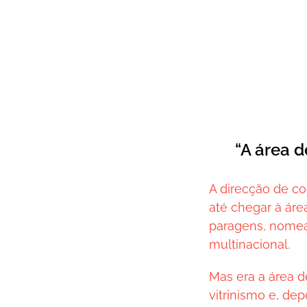
“A área 
A direcção de c
até chegar à áre
paragens, nome
multinacional.
Mas era a área 
vitrinismo e, de