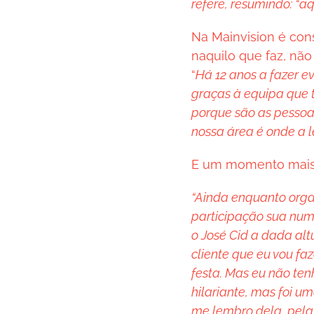
refere, resumindo: “a
Na Mainvision é con
naquilo que faz, não
“
Há 12 anos a fazer e
graças à equipa que 
porque são as pesso
nossa área é onde a l
E um momento mais 
“Ainda enquanto orga
participação sua num 
o José Cid a dada alt
cliente que eu vou f
festa. Mas eu não ten
hilariante, mas foi u
me lembro dela, pela