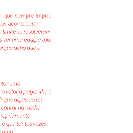
gor que sempre impõe
stos aconteceram.
o limite se resolveram
: ter uma equipa top,
orque acho que a
cular uma
 o valor a pagar‑lhe e
ir que digas ao teu
e cantar na minha
 propriamente
 e que tantas vezes
 área”