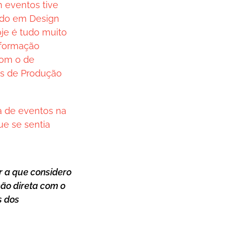
 eventos tive
ado em Design
je é tudo muito
a formação
com o de
as de Produção
a de eventos na
ue se sentia
r a que considero
ão direta com o
s dos