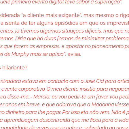
quele primeiro evento digital teve sabor a superação”
.
siderada “a cliente mais exigente”, mas mesmo o ri
 a isenta de ter alguns episódios em que os imprevi
ventos, já tivemos algumas situações difíceis, mas que n
temos. Diria que há duas formas de minimizar problemas
as que fazem as empresas, e apostar no planeamento p
ei de Murphy mais se aplica”
, avisa.
hilariante?
nizadora estava em contacto com o José Cid para arti
evento corporativo. O meu cliente insistia para negociar
ura disse‑me: ‑ Márcia, eu vou pedir‑te um favor, vou ped
azer anos em breve, e que adorava que a Madonna viess
ho dinheiro para lhe pagar. Por isso ela não vem. Não é
ma aprendizagem descontraída que me ficou para a vida,
 quantidade de vezes que acontece, sobretudo na nossa