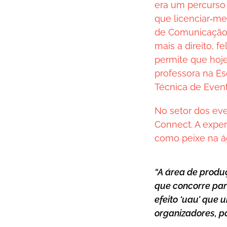
era um percurso
que licenciar‑m
de Comunicação 
mais a direito, f
permite que hoje
professora na Es
Técnica de Even
No setor dos ev
Connect. A exper
como peixe na á
“A área de produ
que concorre par
efeito ‘uau’ que 
organizadores, po